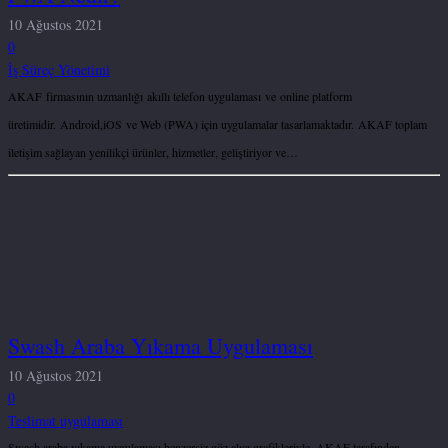
10 Ağustos 2021
0
İş Süreç Yönetimi
AKAF firmasının uzmanlığı akıllı telefon uygulaması ve online platform
üretimidir. Android,iOS ve Web (PWA) için uygulamalar tasarlamaktadır. AKAF toplam
iletişim sağlayan yenilikçi ürünler, hizmetler, geliştiriyor ve…
Swash Araba Yıkama Uygulaması
10 Ağustos 2021
0
Teslimat uygulaması
Swash araba yıkama uygulaması benzersiz göz alıcı grafikleriyle, AKAF tarafından