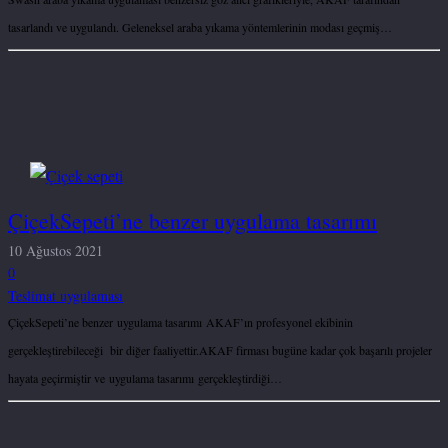
tasarlandı ve uygulandı. Geleneksel araba yıkama yöntemlerinin modası geçmiş…
ÇiçekSepeti’ne benzer uygulama tasarımı
10 Ağustos 2021
0
Teslimat uygulaması
ÇiçekSepeti’ne benzer uygulama tasarımı AKAF’ın profesyonel ekibinin
gerçekleştirebileceği bir diğer faaliyettir.AKAF firması bugüne kadar çok başarılı projeler
hayata geçirmiştir ve uygulama tasarımı gerçekleştirdiği…