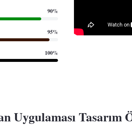
90%
95%
100%
n Uygulaması Tasarım Öz