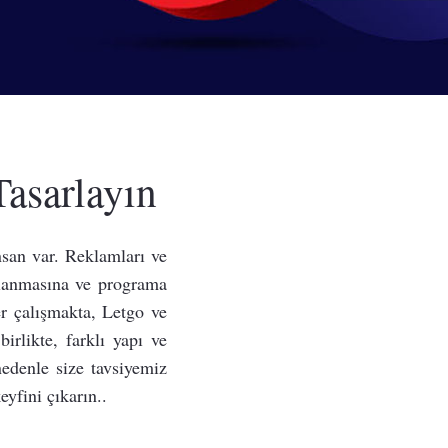
Tasarlayın
nsan var. Reklamları ve
llanmasına ve programa
ler çalışmakta, Letgo ve
rlikte, farklı yapı ve
nedenle size tavsiyemiz
yfini çıkarın..