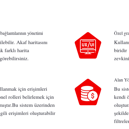
bağlantılarının yönetimi
Özel gra
lebilir. Akaf haritasını
Kullan
k farklı harita
biridir
örebilirsiniz.
zevkini
Alan Yö
llanmak için erişimleri
Bu sist
nel rolleri belirlemek için
kendi ö
lmıştır.Bu sistem üzerinden
oluştur
ili erişimleri oluşturabilir
şekilde
filtrel