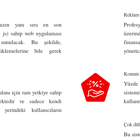
Reklam 
ızın yanı sıra en son
Profes
 js) sahip web uygulaması
üzerind
e sunulacak. Bu şekilde,
finans
yüklemelerine bile gerek
yönetic
Konum b
Yüzde 
alanı için tam yetkiye sahip
sistem
mektedir ve sadece kendi
kullanm
 yerindeki kullanıcıların
Çok dill
Bu sis