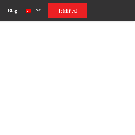
Teklif Al
Blog
apimo Uygulama Tasarımı
Chapimo, reklamları görüntülemek ve kaydetmek için en iyisi