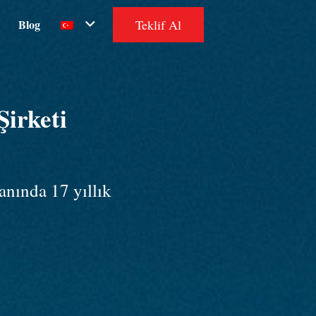
Teklif Al
Blog
irketi
anında 17 yıllık