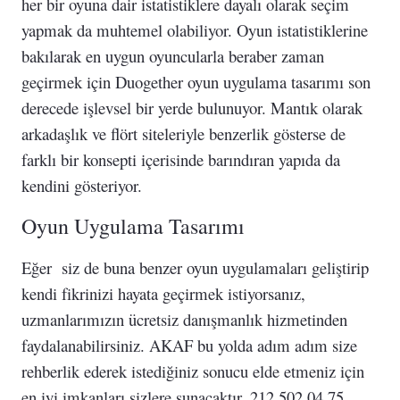
her bir oyuna dair istatistiklere dayalı olarak seçim
yapmak da muhtemel olabiliyor. Oyun istatistiklerine
bakılarak en uygun oyuncularla beraber zaman
geçirmek için Duogether oyun uygulama tasarımı son
derecede işlevsel bir yerde bulunuyor. Mantık olarak
arkadaşlık ve flört siteleriyle benzerlik gösterse de
farklı bir konsepti içerisinde barındıran yapıda da
kendini gösteriyor.
Oyun Uygulama Tasarımı
Eğer siz de buna benzer oyun uygulamaları geliştirip
kendi fikrinizi hayata geçirmek istiyorsanız,
uzmanlarımızın ücretsiz danışmanlık hizmetinden
faydalanabilirsiniz. AKAF bu yolda adım adım size
rehberlik ederek istediğiniz sonucu elde etmeniz için
en iyi imkanları sizlere sunacaktır. 212 502 04 75