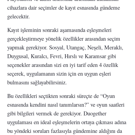
cihazlara dair seçimler de kayıt esnasında gündeme
gelecektir.
Kayıt işleminin sonraki aşamasında eşleşmeleri
gerçekleştirmeye yönelik özellikler arasından seçim
yapmak gerekiyor. Sosyal, Utangaç, Neşeli, Meraklı,
Duygusal, Kuralcı, Fevri, Hırslı ve Karamsar gibi
seçenekler arasından sizi en iyi tarif eden 4 özellik
seçerek, uygulamanın sizin için en uygun eşleri
bulmasını sağlayabilirsiniz.
Bu özellikleri seçtikten sonraki süreçte de “Oyun
esnasında kendini nasıl tanımlarsın?” ve oyun saatleri
gibi bilgileri vermek de gerekiyor. Duogether
uygulaması en ideal eşleşmelerin ortaya çıkması adına
bu yöndeki soruları fazlasıyla gündemine aldığını da