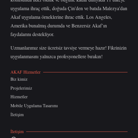
uygulama ihraç ettik, doğuda Çin’den ve batıda Malezya’dan
Akaf uygulama örneklerine ihrac ettik. Los Angeles,
Amerika bunalmış durumda ve Benzersiz Akaf’ın
faydalarını destekliyor.
Uzmanlarımız size ücretsiz tavsiye vermeye hazır! Fikrinizin
uygulanmasını yalnızca profesyonellere bırakın!
AKAF Hizmetler
Biz kimiz
Projelerimiz
Hizmetler
Mobile Uygulama Tasarımı
İletişim
İletişim