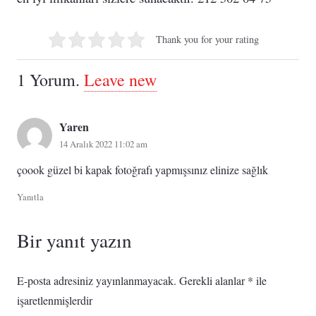
Thank you for your rating
1
Yorum
.
Leave new
Yaren
14 Aralık 2022 11:02 am
çoook güzel bi kapak fotoğrafı yapmışsınız elinize sağlık
Yanıtla
Bir yanıt yazın
E-posta adresiniz yayınlanmayacak.
Gerekli alanlar
*
ile
işaretlenmişlerdir