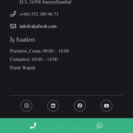
D:3, 34398 Sarıyer/İstanbul
(+90) 552 389 96 71
info@akafweb.com
İş Saatleri
Pazartesi_Cuma: 09:00 – 18:00
Cumartesi: 10:00 – 14:00
Pazar: Kapalı
Phone
WhatsApp
Copyright © AKAFWEB – All Rights Reserved.