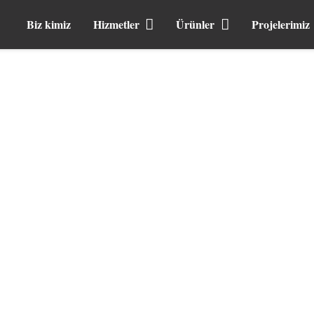
Biz kimiz
Hizmetler
Ürünler
Projelerimiz
Tisa
Ghadir yatırım fir