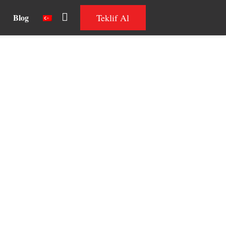
Teklif Al
Blog
 Kish Projesi Satış Portalı
ması, ASP Uluslararası Bina Geliştirme Şirketin tarafından hayata geçirilen Tisa Ki
Projesi satış portalı